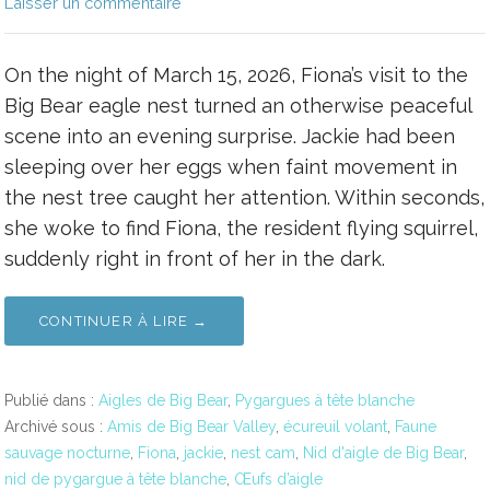
Laisser un commentaire
On the night of March 15, 2026, Fiona’s visit to the
Big Bear eagle nest turned an otherwise peaceful
scene into an evening surprise. Jackie had been
sleeping over her eggs when faint movement in
the nest tree caught her attention. Within seconds,
she woke to find Fiona, the resident flying squirrel,
suddenly right in front of her in the dark.
CONTINUER À LIRE →
Publié dans :
Aigles de Big Bear
,
Pygargues à tête blanche
Archivé sous :
Amis de Big Bear Valley
,
écureuil volant
,
Faune
sauvage nocturne
,
Fiona
,
jackie
,
nest cam
,
Nid d'aigle de Big Bear
,
nid de pygargue à tête blanche
,
Œufs d’aigle