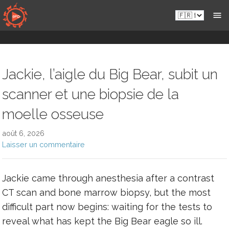
Passer
Fr.sportsmansparadiseonline.com
au
contenu
Jackie, l’aigle du Big Bear, subit un
scanner et une biopsie de la
moelle osseuse
août 6, 2026
Laisser un commentaire
Jackie came through anesthesia after a contrast
CT scan and bone marrow biopsy, but the most
difficult part now begins: waiting for the tests to
reveal what has kept the Big Bear eagle so ill.