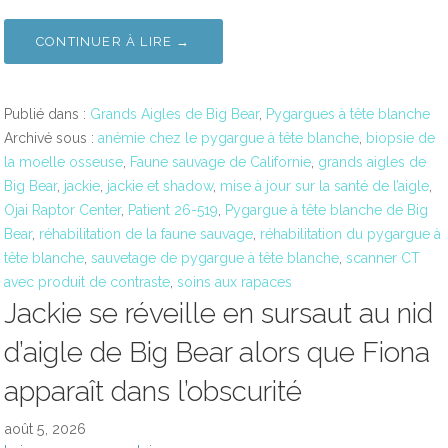
CONTINUER À LIRE →
Publié dans :
Grands Aigles de Big Bear
,
Pygargues à tête blanche
Archivé sous :
anémie chez le pygargue à tête blanche
,
biopsie de
la moelle osseuse
,
Faune sauvage de Californie
,
grands aigles de
Big Bear
,
jackie
,
jackie et shadow
,
mise à jour sur la santé de l’aigle
,
Ojai Raptor Center
,
Patient 26-519
,
Pygargue à tête blanche de Big
Bear
,
réhabilitation de la faune sauvage
,
réhabilitation du pygargue à
tête blanche
,
sauvetage de pygargue à tête blanche
,
scanner CT
avec produit de contraste
,
soins aux rapaces
Jackie se réveille en sursaut au nid
d’aigle de Big Bear alors que Fiona
apparaît dans l’obscurité
août 5, 2026