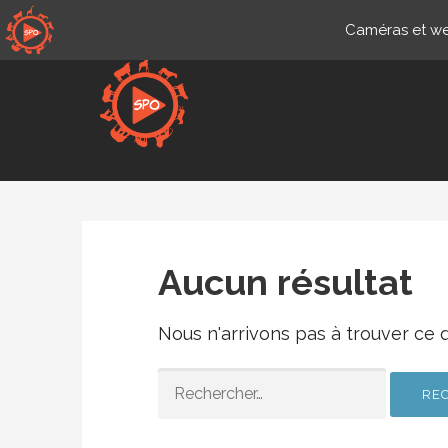
Passer
Caméras et web
au
contenu
Fr.sportsmansparadiseonli
Aucun résultat
Nous n'arrivons pas à trouver ce 
RECHERCHER :