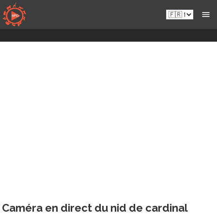
Passer
Fr.sportsmansparadiseonline.com
au
contenu
Caméra en direct du nid de cardinal