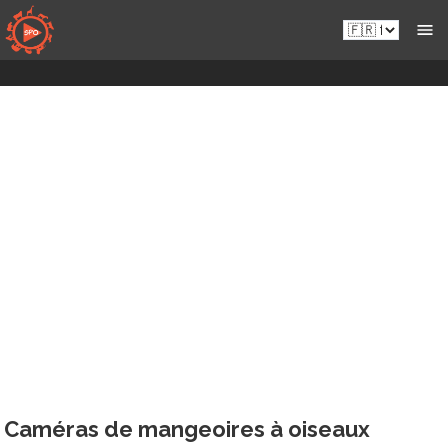
Passer
Fr.sportsmansparadiseonline.com
au
contenu
Caméras de mangeoires à oiseaux