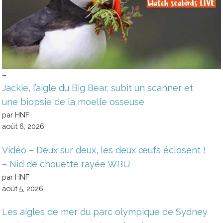
–
Jackie, l’aigle du Big Bear, subit un scanner et
une biopsie de la moelle osseuse
par HNF
août 6, 2026
Vidéo – Deux sur deux, les deux œufs éclosent !
– Nid de chouette rayée WBU
par HNF
août 5, 2026
Les aigles de mer du parc olympique de Sydney