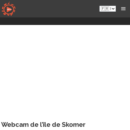
Passer
Fr.sportsmansparadiseonline.com
au
contenu
Webcam de l’île de Skomer