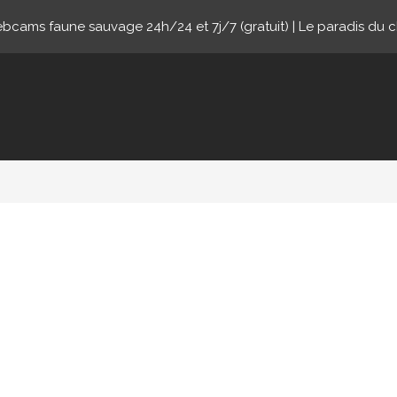
cams faune sauvage 24h/24 et 7j/7 (gratuit) | Le paradis du 
ne.com