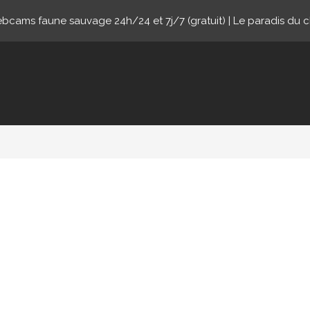
cams faune sauvage 24h/24 et 7j/7 (gratuit) | Le paradis du 
ne.com