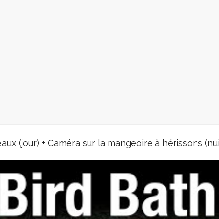
No videos found for this selection.
eaux (jour) + Caméra sur la mangeoire à hérissons (nui