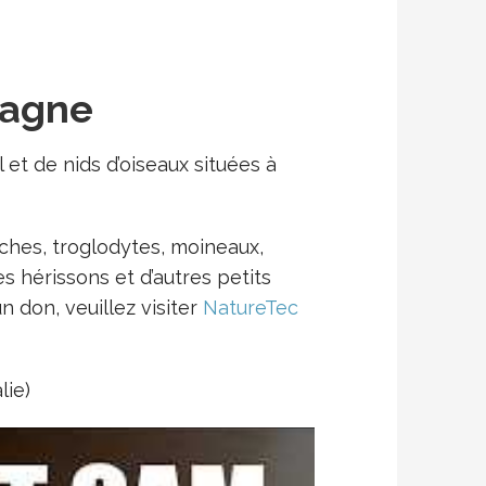
magne
t de nids d’oiseaux situées à
hes, troglodytes, moineaux,
 hérissons et d’autres petits
n don, veuillez visiter
NatureTec
lie)