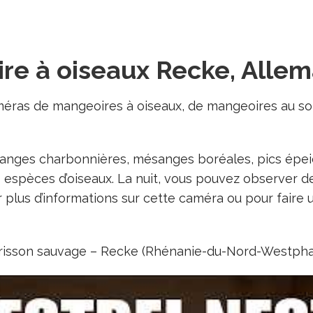
e à oiseaux Recke, Alle
ras de mangeoires à oiseaux, de mangeoires au sol e
nges charbonnières, mésanges boréales, pics épeic
espèces d’oiseaux. La nuit, vous pouvez observer des
 plus d’informations sur cette caméra ou pour faire u
érisson sauvage – Recke (Rhénanie-du-Nord-Westpha