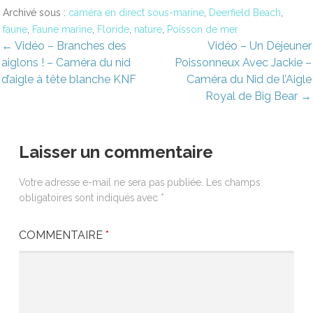
Archivé sous :
caméra en direct sous-marine
,
Deerfield Beach
,
faune
,
Faune marine
,
Floride
,
nature
,
Poisson de mer
avigation
← Vidéo – Branches des
Vidéo – Un Déjeuner
aiglons ! – Caméra du nid
Poissonneux Avec Jackie –
e
d’aigle à tête blanche KNF
Caméra du Nid de l’Aigle
Royal de Big Bear →
’article
Laisser un commentaire
Votre adresse e-mail ne sera pas publiée.
Les champs
obligatoires sont indiqués avec
*
COMMENTAIRE
*