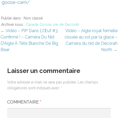
goose-cam/
Publié dans : Non classé
Archivé sous :
Canada Goose
,
oie de Decorah
avigation
← Vidéo – PIP Dans L’Œuf #3
Vidéo – Aigle royal femelle
Confirmé ! – Caméra Du Nid
clouée au sol par la glace –
e
D’Aigle À Tête Blanche De Big
Caméra du nid de Decorah
Bear
North →
’article
Laisser un commentaire
Votre adresse e-mail ne sera pas publiée.
Les champs
obligatoires sont indiqués avec
*
COMMENTAIRE
*