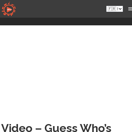
Passer
Fr.sportsmansparadiseonline.com
au
contenu
Video – Guess Who’s