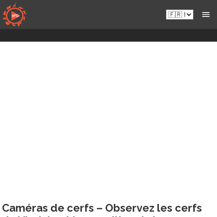
Passer
Fr.sportsmansparadiseonline.com
au
contenu
Caméras de cerfs – Observez les cerfs