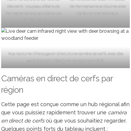
des cerfs : troupeau d’élans de
de Pennsylvanie et d’autres sites
Pennsylvanie broutant dans une
de faune internationaux
prairie ouverte
Vue nocturne infrarouge en direct d’une caméra de cerfs, avec des
cerfs broutant près d’une mangeoire en forêt
Caméras en direct de cerfs par
région
Cette page est conçue comme un hub régional afin
que vous puissiez rapidement trouver une
caméra
en direct de cerfs
où que vous souhaitiez regarder.
Quelques points forts du tableau incluent :