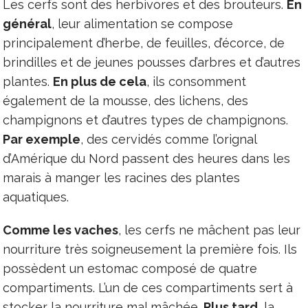
Les cerfs sont des herbivores et des brouteurs.
En
général
, leur alimentation se compose
principalement d’herbe, de feuilles, d’écorce, de
brindilles et de jeunes pousses d’arbres et d’autres
plantes.
En plus de cela
, ils consomment
également de la mousse, des lichens, des
champignons et d’autres types de champignons.
Par exemple
, des cervidés comme l’orignal
d’Amérique du Nord passent des heures dans les
marais à manger les racines des plantes
aquatiques.
Comme les vaches
, les cerfs ne mâchent pas leur
nourriture très soigneusement la première fois. Ils
possèdent un estomac composé de quatre
compartiments. L’un de ces compartiments sert à
stocker la nourriture mal mâchée.
Plus tard
, la