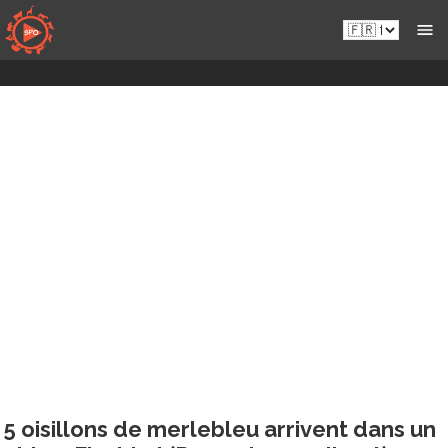
Passer
Fr.sportsmansparadiseonline.com
au
contenu
5 oisillons de merlebleu arrivent dans un